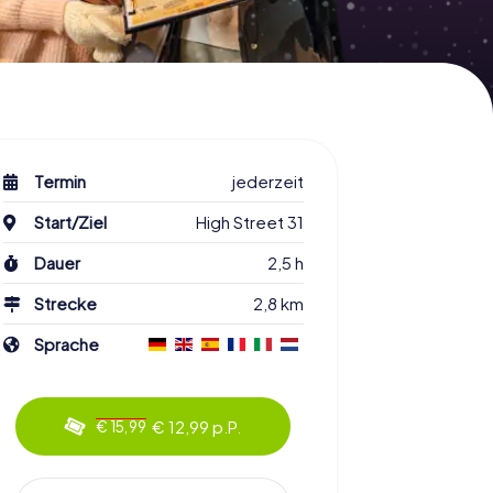
Termin
jederzeit
Start/Ziel
High Street 31
Dauer
2,5 h
Strecke
2,8 km
Sprache
€ 12,99 p.P.
€ 15,99