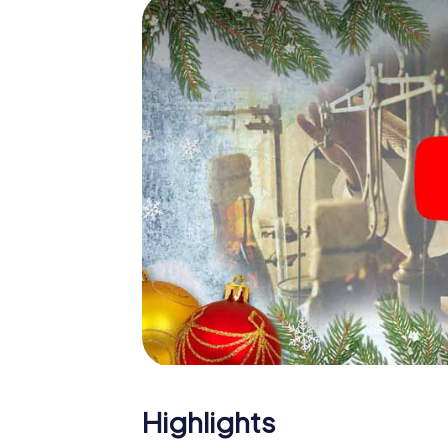
Eine spannende Option für 
Harpenden
Das myCityHunt X-Mas Adventure eignet sic
Weihnachtsfeier in Harpenden: So kann eine
Programm Ihrer Weihnachtsfeier in Harpend
Weihnachtsmarkt von Harpenden wird mit de
bietet die Smartphone Schnitzeljagd alles 
Harpenden erwartet: Spaß, Teambuilding u
Gönnen Sie Ihren Kollegen also einen unver
unser X-Mas Adventure als Programmpunkt I
Highlights