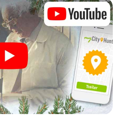
Ihre Weihnachtsfeier in
h auch hervorragend als Programmpunkt Ihrer
 interaktive Schnitzeljagd das gastronomische
en ergänzen. Und auch ein Ausflug zum
m X-Mas Adventure zu einem Highlight. Schließlich
was man von einer perfekten Weihnachtsfeier in
nd eine stimmungsvolle Weihnachtsthematik.
gesslichen Ausklang des Jahres und planen Sie
hrer Weihnachtsfeier in Harpenden ein!