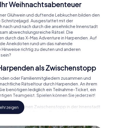
 Ihr Weihnachtsabenteuer
mer Glühwein und duftende Lebkuchen bilden den
 Schnitzeljagd. Ausgestattet mit der
ch nach und nach durch die ansehnliche Innenstadt
sam abwechslungsreiche Rätsel. Die
den durch das X-Mas Adventure in Harpenden. Auf
rende Anekdoten rund um das nahende
e Hinweise richtig zu deuten und anderen
 sein?
Harpenden als Zwischenstopp
unden oder Familienmitgliedern zusammen und
achtliche Rätseltour durch Harpenden. An ihrem
ie benötigen lediglich ein Teilnahme-Ticket, ein
tigen Teamgeist. Spielen können Sie jederzeit!
, können Sie einen Zwischenstopp in der Innenstadt
ehr zeigen
ihnachtsmarkt! Gönnen Sie sich hier ruhig einen
doch vergessen Sie nicht, dass irgendwo in
artet!