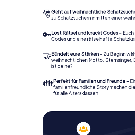
🎅
Geht auf weihnachtliche Schatzsuch
zu Schatzsuchern inmitten einer weih
🔑
Löst Rätsel und knackt Codes
– Euch 
Codes und eine rätselhafte Schatzka
🤝
Bündelt eure Stärken
– Zu Beginn wähl
weihnachtlichen Motto. Sternsinger, 
ist deine?
👪
Perfekt für Familien und Freunde
– Ei
familienfreundliche Story machen d
für alle Altersklassen.