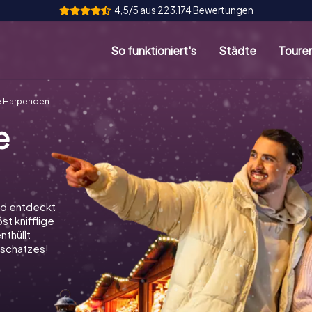
4,5/5 aus 223.174 Bewertungen
So funktioniert's
Städte
Toure
e Harpenden
e
nd entdeckt
st knifflige
nthüllt
schatzes!