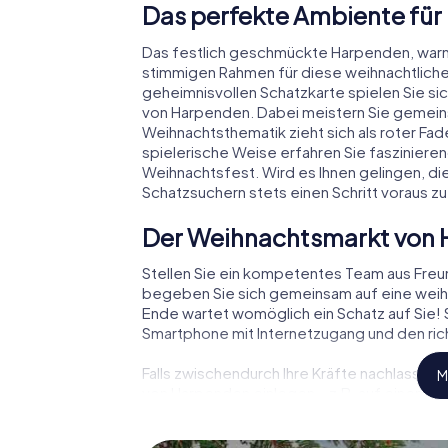
Das perfekte Ambiente für
Das festlich geschmückte Harpenden, war
stimmigen Rahmen für diese weihnachtliche
geheimnisvollen Schatzkarte spielen Sie si
von Harpenden. Dabei meistern Sie gemein
Weihnachtsthematik zieht sich als roter Fa
spielerische Weise erfahren Sie faszinie
Weihnachtsfest. Wird es Ihnen gelingen, di
Schatzsuchern stets einen Schritt voraus zu
Der Weihnachtsmarkt von 
Stellen Sie ein kompetentes Team aus Fre
begeben Sie sich gemeinsam auf eine weihn
Ende wartet womöglich ein Schatz auf Sie! S
Smartphone mit Internetzugang und den rich
Falls zwischendurch Ihre Kräfte nachlassen
M
von Harpenden einlegen – z.B. auf einem We
Glühwein oder Kinderpunsch zur Stärkung – 
Harpenden der Weihnachtsschatz auf Sie w