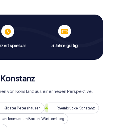
nteraktive Weise zu erleben. Die Aufgaben sind so
enswürdigkeiten näherbringen, sondern auch die
 Stadt ranken.
st der Besuch des Klosters Petershausen. Erfahrt
 Ortes und lasst euch von seiner friedlichen
n Konstanz ermöglicht es euch, die Stadt aus einer
s Verständnis für ihre reiche Kultur und
zeit spielbar
3 Jahre gültig
keiten bei einer Schnitzeljagd
 Konstanz
u einigen der bekanntesten Sehenswürdigkeiten der
weniger bekannte Ecken zu entdecken. Während ihr
en von Konstanz aus einer neuen Perspektive.
ungen begebt, werdet ihr immer wieder auf
ue Sicht auf die Stadt eröffnen. Die Stadtrallye ist
ndern auch eine Chance, die Schönheit und Vielfalt
Kloster Petershausen
Rheinbrücke Konstanz
s Landesmuseum Baden-Württemberg
 St. Stephan, einer der ältesten Kirchen der Stadt.