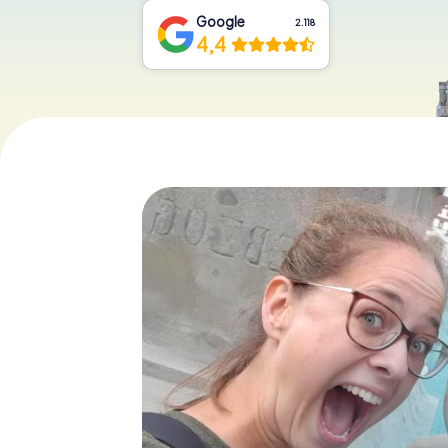
Google
2.118
4,4