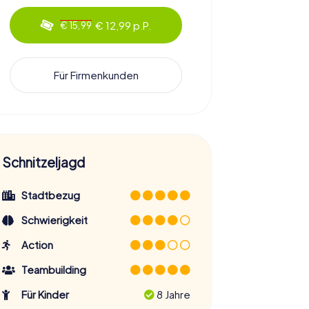
€ 12,99 p.P.
€ 15,99
Für Firmenkunden
Schnitzeljagd
Stadtbezug
Schwierigkeit
Action
Teambuilding
Für Kinder
8 Jahre