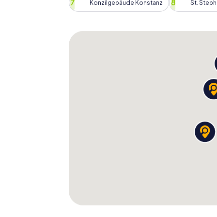
Auch wenn ihr das Innere nicht besichtigt, 
Konzilgebäude Konstanz
St. Step
Geschichte dieses Ortes faszinieren. Die S
Möglichkeit, die Stadt auf eine spielerisc
viele neue Eindrücke zu sammeln.
Berühmte Persönlichkeiten
Schnitzeljagd in Konstanz
Während eurer Schnitzeljagd in Konstanz we
Persönlichkeiten treffen, die die Stadt gep
Anekdoten, während ihr an den Orten vorbe
verbunden sind. Diese Begegnungen mache
euch einen tiefen Einblick in die Geschichte
Die Schnitzeljagd in Konstanz ist eine einzi
Perspektive zu erleben. Ob ihr alleine, mit
Tour wird euch unvergessliche Erlebnisse 
euch von der Schönheit und Vielfalt von Kons
euch noch lange in Erinnerung bleiben wird!