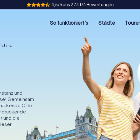
4,5/5 aus 223.174 Bewertungen
So funktioniert's
Städte
Toure
nstanz
nstanz und
eise! Gemeinsam
ndruckende Orte
eindruckende
t und die
dieser