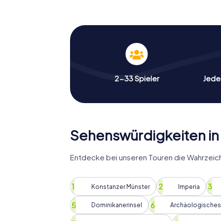
die Vergangenheit auf eine lebendige und i
gestaltet, dass sie euch nicht nur die Seh
Geschichten und Legenden, die sich um die
Ein weiterer Höhepunkt der Schnitzeljagd i
mehr über die historische Bedeutung dieses
Atmosphäre verzaubern. Die Schnitzeljagd i
neuen Perspektive zu erleben und ein tiefere
2-33 Spieler
Jeder
Geschichte zu entwickeln.
Entdeckt die Sehenswürdig
in Konstanz
Sehenswürdigkeiten in
Die Schnitzeljagd in Konstanz führt euch z
Stadt, bietet aber auch die Gelegenheit, 
Entdecke bei unseren Touren die Wahrzeich
euch auf die Suche nach Hinweisen und Lös
versteckte Schätze stoßen, die euch eine ne
nicht nur ein Wettkampf gegen die Zeit, so
Konstanzer Münster
Imperia
von Konstanz zu erleben.
Dominikanerinsel
Archäologische
Ein besonderes Highlight ist der Besuch von