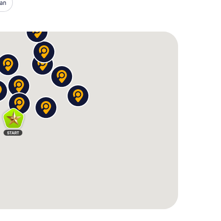
wird euch die beeindruckende Architektur und die
han
chnitzeljagd in Konstanz bietet euch die
he und unterhaltsame Weise zu erkunden und dabei
 und ihre Geschichten:
rdet ihr auch auf die Spuren berühmter
rägt haben. Erfahrt mehr über ihre Geschichten und
ikommt, die mit ihrem Leben und Wirken
n die Schnitzeljagd noch spannender und bieten
 der Stadt.
gartige Gelegenheit, die Stadt aus einer neuen
 Freunden oder der Familie unterwegs seid, diese
und viele spannende Entdeckungen bieten. Lasst
tanz inspirieren und erlebt eine Schnitzeljagd, die