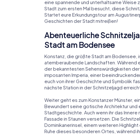
eine spannende und unterhaltsame Weise zu
Stadt zum ersten Mal besucht, diese Schni
Startet eure Erkundungstour am Augustiner
Geschichten der Stadt mitreißen!
Abenteuerliche Schnitzelja
Stadt am Bodensee
Konstanz, die größte Stadt am Bodensee, is
atemberaubende Landschaften. Während eure
der bekanntesten Sehenswürdigkeiten der 
imposanten Imperia, einer beeindruckenden 
euch von ihrer Geschichte und Symbolik fasz
nächste Station in der Schnitzeljagd erreich
Weiter geht es zum Konstanzer Münster, e
Bewundert seine gotische Architektur und 
Stadtgeschichte. Auch wenn ihr das Innere 
Fassade in Staunen versetzen. Die Schnitzel
Dominikanerinsel, einem weiteren Highlight 
Ruhe dieses besonderen Ortes, während ih