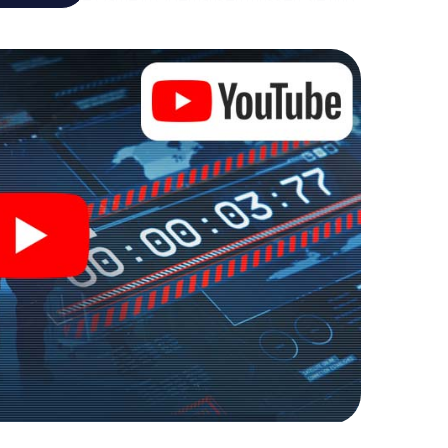
, um die Bösewichte aufzuhalten. Im Gegensatz zu
zu stillen Helden: Sie verewigen sich mit Ihrem
lten Zugang zu Ihrer ganz persönlichen
e macht Oberhausen zu Ihrem ganz persönlichen
kets in die Welt der Spionage und Geheimagenten und
oor Escape Room!