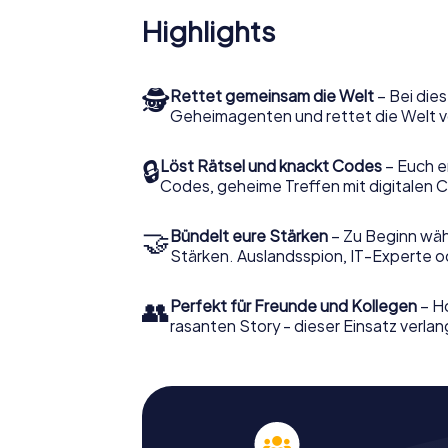
Highlights
🕵
Rettet gemeinsam die Welt
– Bei dies
Geheimagenten und rettet die Welt v
🔒
Löst Rätsel und knackt Codes
– Euch e
Codes, geheime Treffen mit digitalen C
🤝
Bündelt eure Stärken
– Zu Beginn wähl
Stärken. Auslandsspion, IT-Experte od
👥
Perfekt für Freunde und Kollegen
– Ho
rasanten Story - dieser Einsatz verlan