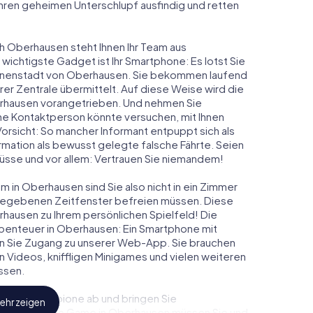
 ihren geheimen Unterschlupf ausfindig und retten
ch Oberhausen steht Ihnen Ihr Team aus
 wichtigste Gadget ist Ihr Smartphone: Es lotst Sie
 Innenstadt von Oberhausen. Sie bekommen laufend
er Zentrale übermittelt. Auf diese Weise wird die
hausen vorangetrieben. Und nehmen Sie
ine Kontaktperson könnte versuchen, mit Ihnen
Vorsicht: So mancher Informant entpuppt sich als
ation als bewusst gelegte falsche Fährte. Seien
chlüsse und vor allem: Vertrauen Sie niemandem!
 in Oberhausen sind Sie also nicht in ein Zimmer
rgegebenen Zeitfenster befreien müssen. Diese
hausen zu Ihrem persönlichen Spielfeld! Die
benteuer in Oberhausen: Ein Smartphone mit
lten Sie Zugang zu unserer Web-App. Sie brauchen
ven Videos, kniffligen Minigames und vielen weiteren
ssen.
eindliche Spione ab und bringen Sie
ehr zeigen
diesem Escape Game in Oberhausen müssen Sie und