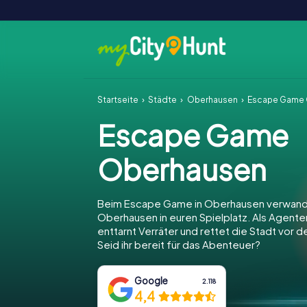
Startseite
Städte
Oberhausen
Escape Game 
Escape Game
Oberhausen
Beim Escape Game in Oberhausen verwande
Oberhausen in euren Spielplatz. Als Agenten 
enttarnt Verräter und rettet die Stadt vor 
Seid ihr bereit für das Abenteuer?
Google
2.118
4,4