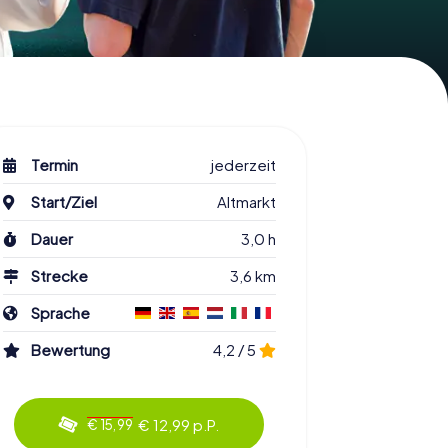
Termin
jederzeit
Start/Ziel
Altmarkt
Dauer
3,0 h
Strecke
3,6 km
Sprache
Bewertung
4,2 / 5
€ 12,99 p.P.
€ 15,99