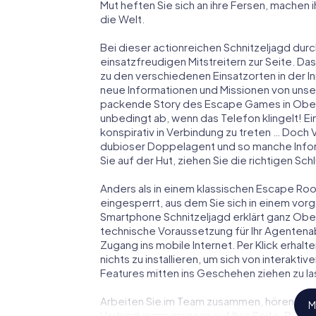
Mut heften Sie sich an ihre Fersen, machen
die Welt.
Bei dieser actionreichen Schnitzeljagd dur
einsatzfreudigen Mitstreitern zur Seite. Das
zu den verschiedenen Einsatzorten in der
neue Informationen und Missionen von unser
packende Story des Escape Games in Ober
unbedingt ab, wenn das Telefon klingelt! E
konspirativ in Verbindung zu treten … Doch 
dubioser Doppelagent und so manche Inform
Sie auf der Hut, ziehen Sie die richtigen S
Anders als in einem klassischen Escape Room
eingesperrt, aus dem Sie sich in einem vo
Smartphone Schnitzeljagd erklärt ganz Ober
technische Voraussetzung für Ihr Agentena
Zugang ins mobile Internet. Per Klick erha
nichts zu installieren, um sich von interakti
Features mitten ins Geschehen ziehen zu la
Arbeiten Sie im Team zusammen, hören Sie f
M
Verbindungspersonen auf Ihre Seite. Bei 