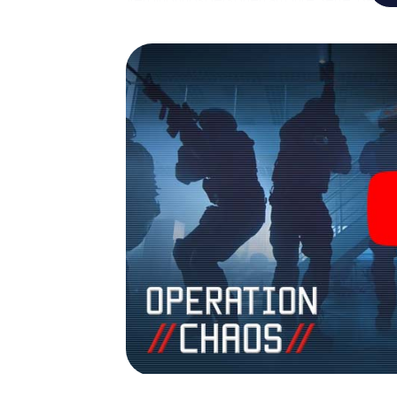
Ihr Team mit allen Wassern gewaschen sein
James Bond und Co. werden Sie jedoch nicht 
Team im Highscore von Oberhausen und erha
Bildergalerie. Das myCityHunt Escape Gam
Erlebnisspielplatz. Holen Sie sich Ihre Tic
verwandeln Sie Oberhausen in einen Outd