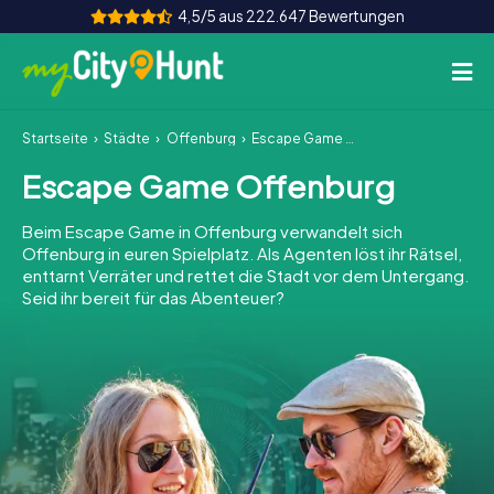
4,5/5 aus 222.647 Bewertungen
Startseite
Städte
Offenburg
Escape Game Offenburg
So funktioniert's
Escape Game Offenburg
Städte
Beim Escape Game in Offenburg verwandelt sich
Touren
Offenburg in euren Spielplatz. Als Agenten löst ihr Rätsel,
enttarnt Verräter und rettet die Stadt vor dem Untergang.
Seid ihr bereit für das Abenteuer?
Teamevent
Tickets
INT
AT
CH
DE
ES
FR
UK
IE
IT
NL