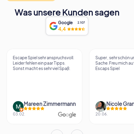
Was unsere Kunden sagen
Google
2.107
4,4
Spiel sehr anspruchsvoll.
Super , sehr schön und eine tolle
ehlen ein paar Tipps.
Sache. Freu mich aufs nächste
acht es sehr viel Spaß.
Escaps Spiel
areen Zimmermann
Nicole Grandt
20.06.