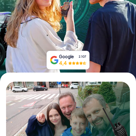
Tickets buchen
Gutscheine bestellen
Google
2.107
4,4