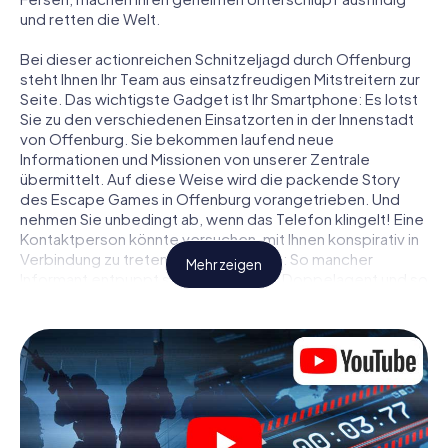
und retten die Welt.
Bei dieser actionreichen Schnitzeljagd durch Offenburg
steht Ihnen Ihr Team aus einsatzfreudigen Mitstreitern zur
Seite. Das wichtigste Gadget ist Ihr Smartphone: Es lotst
Sie zu den verschiedenen Einsatzorten in der Innenstadt
von Offenburg. Sie bekommen laufend neue
Informationen und Missionen von unserer Zentrale
übermittelt. Auf diese Weise wird die packende Story
des Escape Games in Offenburg vorangetrieben. Und
nehmen Sie unbedingt ab, wenn das Telefon klingelt! Eine
Kontaktperson könnte versuchen, mit Ihnen konspirativ in
Verbindung zu treten … Doch Vorsicht: So mancher
Mehr zeigen
Informant entpuppt sich als dubioser Doppelagent und so
manche Information als bewusst gelegte falsche Fährte.
Seien Sie auf der Hut, ziehen Sie die richtigen Schlüsse
und vor allem: Vertrauen Sie niemandem!
Anders als in einem klassischen Escape Room in
Offenburg sind Sie also nicht in ein Zimmer eingesperrt,
aus dem Sie sich in einem vorgegebenen Zeitfenster
befreien müssen. Diese Smartphone Schnitzeljagd erklärt