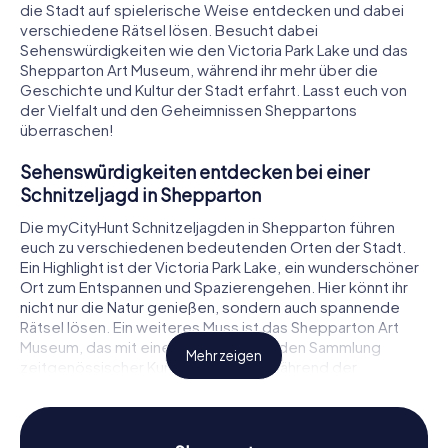
die Stadt auf spielerische Weise entdecken und dabei
verschiedene Rätsel lösen. Besucht dabei
Sehenswürdigkeiten wie den Victoria Park Lake und das
Shepparton Art Museum, während ihr mehr über die
Geschichte und Kultur der Stadt erfahrt. Lasst euch von
der Vielfalt und den Geheimnissen Sheppartons
überraschen!
Sehenswürdigkeiten entdecken bei einer
Schnitzeljagd in Shepparton
Die myCityHunt Schnitzeljagden in Shepparton führen
euch zu verschiedenen bedeutenden Orten der Stadt.
Ein Highlight ist der Victoria Park Lake, ein wunderschöner
Ort zum Entspannen und Spazierengehen. Hier könnt ihr
nicht nur die Natur genießen, sondern auch spannende
Rätsel lösen. Ein weiteres Muss ist das Shepparton Art
Museum, das mit einer beeindruckenden Sammlung
Mehr zeigen
zeitgenössischer Kunst aufwartet. Während der
Schnitzeljagd in Shepparton werdet ihr auch den
Fernmeldeturm entdecken, der an den Berliner Funkturm
erinnert und eine großartige Aussicht auf die Stadt bietet.
Diese Sehenswürdigkeiten machen eure Schnitzeljagd in