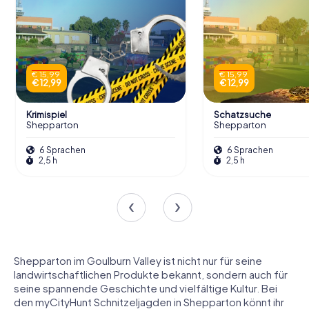
€ 15,99
€ 15,99
€ 12,99
€ 12,99
Krimispiel
Schatzsuche
Shepparton
Shepparton
6 Sprachen
6 Sprachen
2,5 h
2,5 h
Shepparton im Goulburn Valley ist nicht nur für seine
landwirtschaftlichen Produkte bekannt, sondern auch für
seine spannende Geschichte und vielfältige Kultur. Bei
den myCityHunt Schnitzeljagden in Shepparton könnt ihr