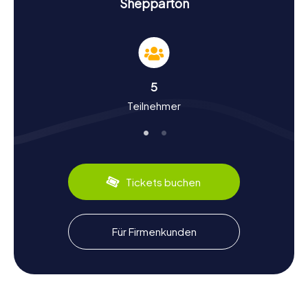
Shepparton
Shepparton zu einem unvergesslichen Erlebnis.
Geschichte und Kultur erleben bei einer
Schnitzeljagd in Shepparton
Während der myCityHunt Schnitzeljagden in Shepparton
5
erfahrt ihr viel über die Geschichte und Kultur der Stadt.
Teilnehmer
Shepparton wurde ab 1838 von den ersten Siedlern
Joseph Hawdon und Charles Bonney besiedelt, die hier
am Goulburn River lagerten. Die Stadt hat sich seitdem zu
einem wichtigen landwirtschaftlichen Zentrum entwickelt.
Wusstet ihr, dass Shepparton auch Heimat bekannter
Persönlichkeiten wie dem Musiker Bernard Heinze und
Tickets buchen
dem Motorradrennfahrer Jack Findlay ist? Bei einer
Schnitzeljagd in Shepparton werdet ihr viele solcher
interessanten Fakten kennenlernen. Auch kulinarisch hat
die Stadt einiges zu bieten: Probiert lokale Spezialitäten
Für Firmenkunden
und lasst euch von den vielfältigen
Geschmacksrichtungen überraschen.
Nach der Schnitzeljagd in Shepparton die
Umgebung erkunden