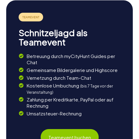
Wenn ihr nach eurer Schnitzeljagd in Shepparton noch
mehr von der Region entdecken möchtet, gibt es
zahlreiche Möglichkeiten. Der Victoria Park Lake lädt zu
weiteren Spaziergängen und Picknicks ein. Alternativ
Schnitzeljagd als
könnt ihr das Shepparton Art Museum erneut besuchen
und die Kunstwerke in Ruhe betrachten. Die Umgebung
Teamevent
von Shepparton bietet zudem viele weitere
Sehenswürdigkeiten und Aktivitäten, die euren Aufenthalt
Betreuung durch myCityHunt Guides per
unvergesslich machen. Genießt die Zeit in dieser
Chat
charmanten Stadt und lasst euch von ihrer Geschichte und
Kultur inspirieren.
Gemeinsame Bildergalerie und Highscore
Vernetzung durch Team-Chat
Kostenlose Umbuchung
(bis 7 Tage vor der
Veranstaltung)
Zahlung per Kreditkarte, PayPal oder auf
Rechnung
Umsatzsteuer-Rechnung
Teamevent buchen