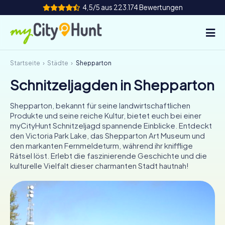
4,5/5 aus 223.174 Bewertungen
Startseite
Städte
Shepparton
So funktioniert's
Schnitzeljagden in Shepparton
Städte
Shepparton, bekannt für seine landwirtschaftlichen
Touren
Produkte und seine reiche Kultur, bietet euch bei einer
myCityHunt Schnitzeljagd spannende Einblicke. Entdeckt
den Victoria Park Lake, das Shepparton Art Museum und
Teamevent
den markanten Fernmeldeturm, während ihr knifflige
Rätsel löst. Erlebt die faszinierende Geschichte und die
Tickets
kulturelle Vielfalt dieser charmanten Stadt hautnah!
INT
AT
CH
DE
ES
FR
UK
IE
IT
NL