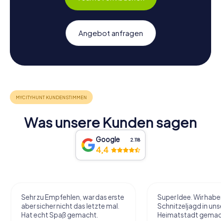
Angebot anfragen
Was unsere Kunden sagen
Google
2.118
4,4
Sehr zu Empfehlen, war das erste
Super Idee. Wir habe
aber sicher nicht das letzte mal.
Schnitzeljagd in uns
Hat echt Spaß gemacht.
Heimatstadt gemac