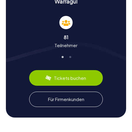
Warragul
weiteren Orten spannende Rätsel lösen und eure
detektivischen Fähigkeiten unter Beweis stellen können.
Geschichte und Kultur bei der Schnitzeljagd in
Warragul
81
Die Schnitzeljagden in Warragul sind nicht nur
Teilnehmer
unterhaltsam, sondern auch lehrreich. Ihr werdet mehr
über die reiche Geschichte und Kultur der Stadt erfahren.
Warragul wurde im Jahr 1877 nach dem Bau der
Eisenbahnlinie nach Traralgon besiedelt. Der Name der
Stadt leitet sich von einem Aborigineswort ab, das 'Wilder
Hund' bedeutet. Während eurer Entdeckungstour lernt ihr,
Tickets buchen
wie die Stadt zu einem Zentrum der Milchwirtschaft und
Feinkostproduktion wurde. Warragul ist bekannt für seine
Feinkostprodukte, die ihr unbedingt probieren solltet.
Lasst euch auch von der Geschichte des Princes Highway
Für Firmenkunden
beeindrucken, der nach dem Besuch des Prince of Wales
in Warragul umbenannt wurde.
Kulinarische Erlebnisse nach der Schnitzeljagd
in Warragul