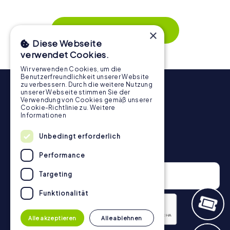
wird. Die interaktiven Aufgaben fördern das
Zusammenspiel und erzeugen einen echten Teamspirit.
Dank der einfachen Handhabung über das Smartphone
Mehr zeigen
×
behält ihr jederzeit den Überblick. So wird die
Diese Webseite
Schnitzeljagd in Warragul für jedes Team – klein wie groß –
verwendet Cookies.
zu einem Highlight.
Wir verwenden Cookies, um die
Benutzerfreundlichkeit unserer Website
zu verbessern. Durch die weitere Nutzung
unserer Webseite stimmen Sie der
Verwendung von Cookies gemäß unserer
Cookie-Richtlinie zu.
Weitere
Informationen
Unbedingt erforderlich
Newsletter
Performance
Targeting
Funktionalität
Alle akzeptieren
Alle ablehnen