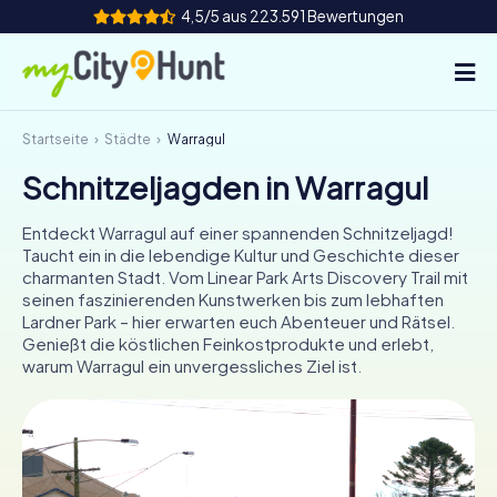
4,5/5 aus 223.591 Bewertungen
Startseite
Städte
Warragul
So funktioniert's
Schnitzeljagden in Warragul
Städte
Entdeckt Warragul auf einer spannenden Schnitzeljagd!
Touren
Taucht ein in die lebendige Kultur und Geschichte dieser
charmanten Stadt. Vom Linear Park Arts Discovery Trail mit
seinen faszinierenden Kunstwerken bis zum lebhaften
Teamevent
Lardner Park – hier erwarten euch Abenteuer und Rätsel.
Genießt die köstlichen Feinkostprodukte und erlebt,
Tickets
warum Warragul ein unvergessliches Ziel ist.
INT
AT
CH
DE
ES
FR
UK
IE
IT
NL