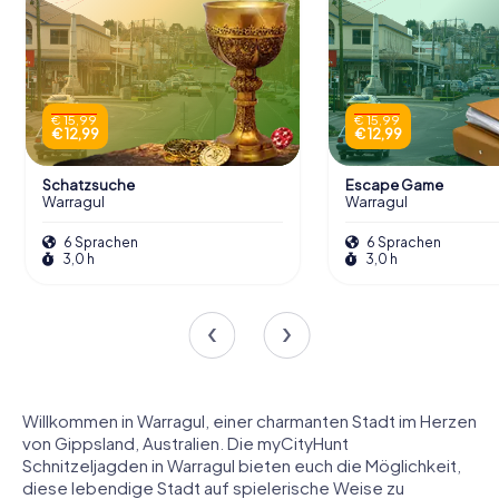
€ 15,99
€ 15,99
€ 12,99
€ 12,99
Schatzsuche
Escape Game
Warragul
Warragul
6 Sprachen
6 Sprachen
3,0 h
3,0 h
Willkommen in Warragul, einer charmanten Stadt im Herzen
von Gippsland, Australien. Die myCityHunt
Schnitzeljagden in Warragul bieten euch die Möglichkeit,
diese lebendige Stadt auf spielerische Weise zu