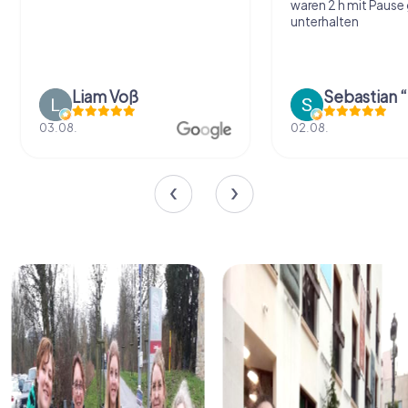
waren 2 h mit Pause gut
unterhalten
Liam Voß
Sebastian “the sleeping Boxer 
8.
02.08.