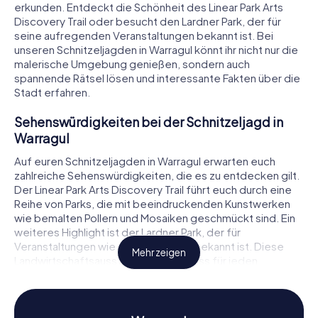
erkunden. Entdeckt die Schönheit des Linear Park Arts
Discovery Trail oder besucht den Lardner Park, der für
seine aufregenden Veranstaltungen bekannt ist. Bei
unseren Schnitzeljagden in Warragul könnt ihr nicht nur die
malerische Umgebung genießen, sondern auch
spannende Rätsel lösen und interessante Fakten über die
Stadt erfahren.
Sehenswürdigkeiten bei der Schnitzeljagd in
Warragul
Auf euren Schnitzeljagden in Warragul erwarten euch
zahlreiche Sehenswürdigkeiten, die es zu entdecken gilt.
Der Linear Park Arts Discovery Trail führt euch durch eine
Reihe von Parks, die mit beeindruckenden Kunstwerken
wie bemalten Pollern und Mosaiken geschmückt sind. Ein
weiteres Highlight ist der Lardner Park, der für
Veranstaltungen wie die Farm World bekannt ist. Diese
Mehr zeigen
Landwirtschaftsausstellung ist ein Muss für jeden
Besucher. Ein Abstecher zum Warragul Country Club
bietet euch die Gelegenheit, die entspannte Atmosphäre
des Golfplatzes zu genießen. Während eurer
Schnitzeljagd in Warragul werdet ihr an diesen und