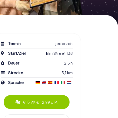
Termin
jederzeit
Start/Ziel
Elm Street 138
Dauer
2,5 h
Strecke
3,1 km
Sprache
€ 12,99 p.P.
€ 15,99