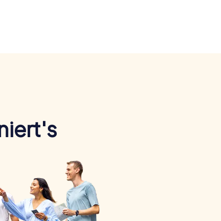
iert's