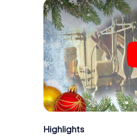
Greater Sudbury der Weihnachtsschatz auf 
Eine spannende Option für 
Sudbury
Das myCityHunt X-Mas Adventure eignet sic
Weihnachtsfeier in Greater Sudbury: So kann
gastronomische Programm Ihrer Weihnachtsf
Ausflug zum Weihnachtsmarkt von Greater 
Highlight. Schließlich bietet die Smartphon
Weihnachtsfeier in Greater Sudbury erwart
Weihnachtsthematik. Gönnen Sie Ihren Koll
Jahres und planen Sie unser X-Mas Adventur
Greater Sudbury ein!
Highlights