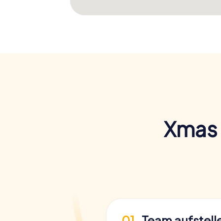
Xmas 
01
Team aufstell