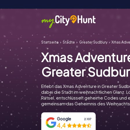
Startseite
Städte
Greater Sudbury
Xmas Adve
Xmas Adventur
Greater Sudbu
Erlebt das Xmas Adventure in Greater Sudb
dabei die Stadt im weihnachtlichen Glanz. Lö
Rätsel, entschlüsselt geheime Codes und e
gemeinsam das Geheimnis des Weihnachts
Google
2.107
4,4