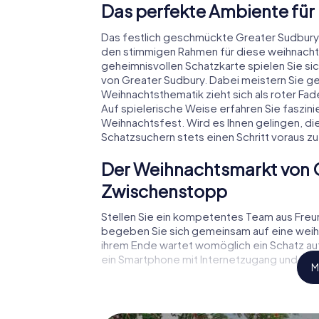
Das perfekte Ambiente für
Das festlich geschmückte Greater Sudbury
den stimmigen Rahmen für diese weihnachtl
geheimnisvollen Schatzkarte spielen Sie si
von Greater Sudbury. Dabei meistern Sie 
Weihnachtsthematik zieht sich als roter Fa
Auf spielerische Weise erfahren Sie faszi
Weihnachtsfest. Wird es Ihnen gelingen, di
Schatzsuchern stets einen Schritt voraus zu
Der Weihnachtsmarkt von G
Zwischenstopp
Stellen Sie ein kompetentes Team aus Fre
begeben Sie sich gemeinsam auf eine weihn
ihrem Ende wartet womöglich ein Schatz auf 
ein Smartphone mit Internetzugang und den 
M
Falls zwischendurch Ihre Kräfte nachlassen
von Greater Sudbury einlegen – z.B. auf ei
einen Glühwein oder Kinderpunsch zur Stärk