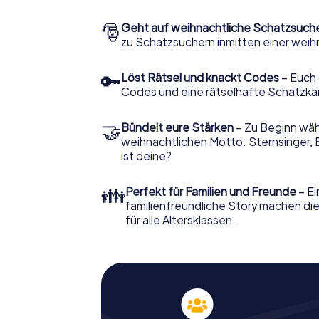
🎅
Geht auf weihnachtliche Schatzsuch
zu Schatzsuchern inmitten einer weih
🔑
Löst Rätsel und knackt Codes
– Euch 
Codes und eine rätselhafte Schatzka
🤝
Bündelt eure Stärken
– Zu Beginn wähl
weihnachtlichen Motto. Sternsinger, 
ist deine?
👪
Perfekt für Familien und Freunde
– Ei
familienfreundliche Story machen d
für alle Altersklassen.