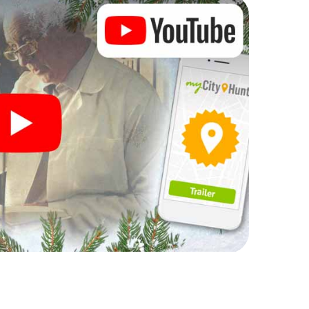
Sie wartet!
Ihre Weihnachtsfeier in Greater
h auch hervorragend als Programmpunkt Ihrer
 eine interaktive Schnitzeljagd das
eier in Greater Sudbury ergänzen. Und auch ein
Sudbury wird mit dem X-Mas Adventure zu einem
e Schnitzeljagd alles was man von einer perfekten
et: Spaß, Teambuilding und eine stimmungsvolle
egen also einen unvergesslichen Ausklang des
e als Programmpunkt Ihrer Weihnachtsfeier in