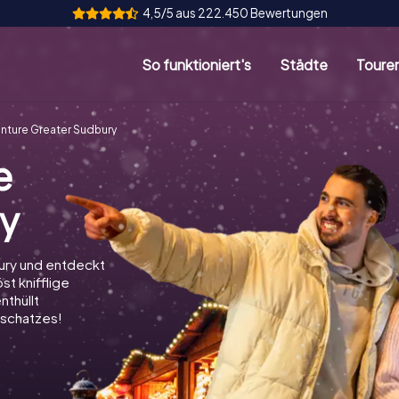
4,5/5 aus 222.450 Bewertungen
So funktioniert's
Städte
Toure
nture Greater Sudbury
e
ry
ury und entdeckt
st knifflige
nthüllt
schatzes!