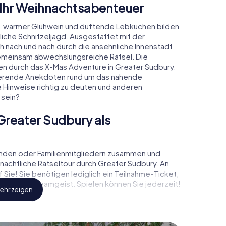
 Ihr Weihnachtsabenteuer
, warmer Glühwein und duftende Lebkuchen bilden
iche Schnitzeljagd. Ausgestattet mit der
ch nach und nach durch die ansehnliche Innenstadt
gemeinsam abwechslungsreiche Rätsel. Die
den durch das X-Mas Adventure in Greater Sudbury.
nierende Anekdoten rund um das nahende
e Hinweise richtig zu deuten und anderen
 sein?
reater Sudbury als
unden oder Familienmitgliedern zusammen und
achtliche Rätseltour durch Greater Sudbury. An
Sie! Sie benötigen lediglich ein Teilnahme-Ticket,
richtigen Teamgeist. Spielen können Sie jederzeit!
ehr zeigen
, können Sie einen Zwischenstopp in der Innenstadt
nem Weihnachtsmarkt! Gönnen Sie sich hier ruhig
ung – doch vergessen Sie nicht, dass irgendwo in