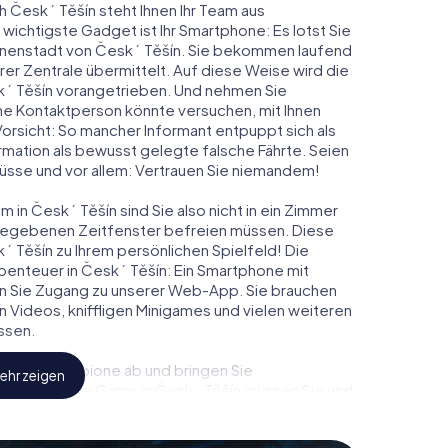
h Český Těšín steht Ihnen Ihr Team aus
 wichtigste Gadget ist Ihr Smartphone: Es lotst Sie
Innenstadt von Český Těšín. Sie bekommen laufend
er Zentrale übermittelt. Auf diese Weise wird die
ý Těšín vorangetrieben. Und nehmen Sie
ine Kontaktperson könnte versuchen, mit Ihnen
Vorsicht: So mancher Informant entpuppt sich als
ation als bewusst gelegte falsche Fährte. Seien
chlüsse und vor allem: Vertrauen Sie niemandem!
 in Český Těšín sind Sie also nicht in ein Zimmer
rgegebenen Zeitfenster befreien müssen. Diese
ý Těšín zu Ihrem persönlichen Spielfeld! Die
benteuer in Český Těšín: Ein Smartphone mit
lten Sie Zugang zu unserer Web-App. Sie brauchen
ven Videos, kniffligen Minigames und vielen weiteren
ssen.
eindliche Spione ab und bringen Sie
ehr zeigen
diesem Escape Game in Český Těšín müssen Sie und
, um die Bösewichte aufzuhalten. Im Gegensatz zu
zu stillen Helden: Sie verewigen sich mit Ihrem