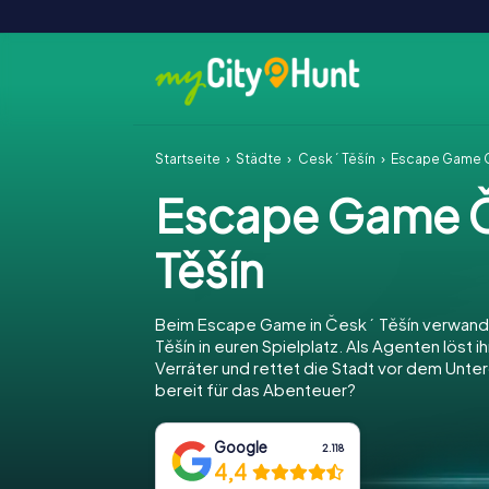
Startseite
Städte
Český Těšín
Escape Game Č
Escape Game 
Těšín
Beim Escape Game in Český Těšín verwande
Těšín in euren Spielplatz. Als Agenten löst ih
Verräter und rettet die Stadt vor dem Unter
bereit für das Abenteuer?
Google
2.118
4,4