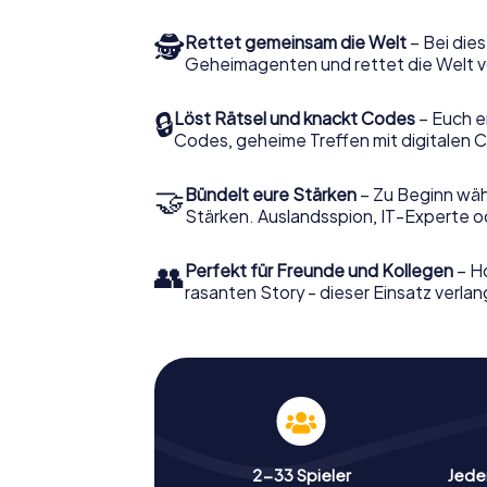
🕵
Rettet gemeinsam die Welt
– Bei dies
Geheimagenten und rettet die Welt v
🔒
Löst Rätsel und knackt Codes
– Euch e
Codes, geheime Treffen mit digitalen C
🤝
Bündelt eure Stärken
– Zu Beginn wähl
Stärken. Auslandsspion, IT-Experte od
👥
Perfekt für Freunde und Kollegen
– Ho
rasanten Story - dieser Einsatz verlan
2-33 Spieler
Jeder