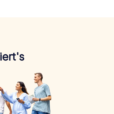
ert's