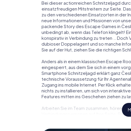
Bei dieser actionreichen Schnitzeljagd durc
einsatzfreudigen Mitstreitern zur Seite. Das
zu den verschiedenen Einsatzorten in der 
neue Informationen und Missionen von unser
packende Story des Escape Games in Česk
unbedingt ab, wenn das Telefon klingelt! E
konspirativ in Verbindung zu treten … Doch 
dubioser Doppelagent und so manche Inform
Sie auf der Hut, ziehen Sie die richtigen S
Anders als in einem klassischen Escape Room
eingesperrt, aus dem Sie sich in einem vo
Smartphone Schnitzeljagd erklärt ganz Česk
technische Voraussetzung für Ihr Agentena
Zugang ins mobile Internet. Per Klick erha
nichts zu installieren, um sich von interakti
Features mitten ins Geschehen ziehen zu la
Arbeiten Sie im Team zusammen, hören Sie f
M
Verbindungspersonen auf Ihre Seite. Bei 
Ihr Team mit allen Wassern gewaschen sein
James Bond und Co. werden Sie jedoch nicht 