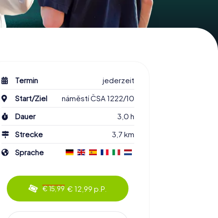
Termin
jederzeit
Start/Ziel
náměstí ČSA 1222/10
Dauer
3,0 h
Strecke
3,7 km
Sprache
€ 12,99 p.P.
€ 15,99