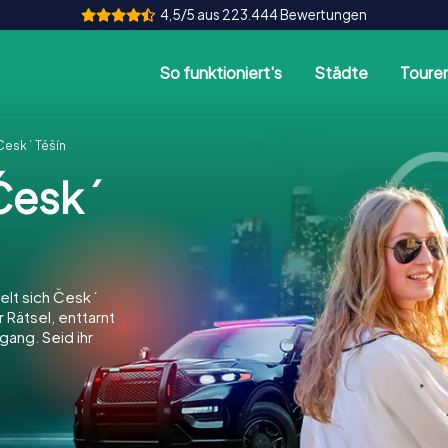
4,5/5 aus 223.444 Bewertungen
So funktioniert's
Städte
Toure
eský Těšín
Český
lt sich Český
r Rätsel, enttarnt
gang. Seid ihr