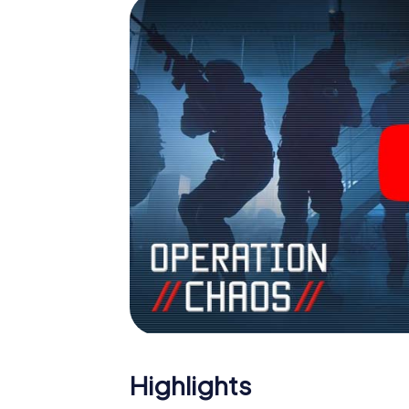
Team im Highscore von Český Těšín und erh
Bildergalerie. Das myCityHunt Escape Game
Erlebnisspielplatz. Holen Sie sich Ihre Tic
verwandeln Sie Český Těšín in einen Outd
Highlights